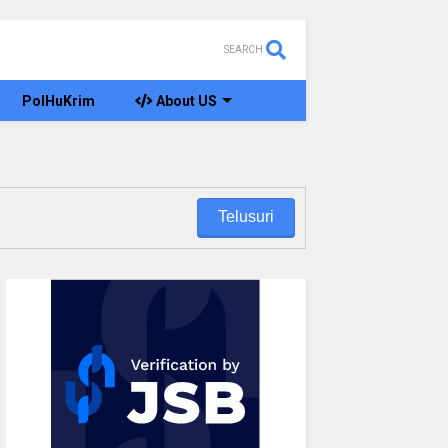
SEARCH
PolHuKrim
About US