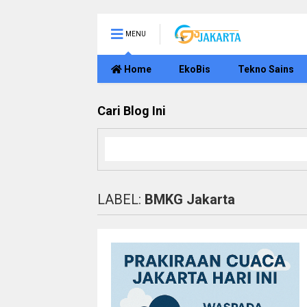
MENU
Home
EkoBis
Tekno Sains
Cari Blog Ini
LABEL:
BMKG Jakarta