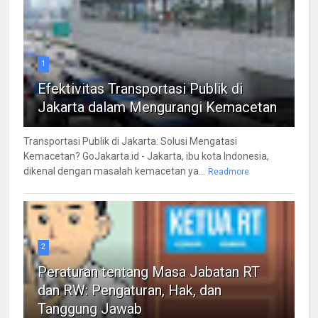
1
Efektivitas Transportasi Publik di
Jakarta dalam Mengurangi Kemacetan
Transportasi Publik di Jakarta: Solusi Mengatasi
Kemacetan? GoJakarta.id - Jakarta, ibu kota Indonesia,
dikenal dengan masalah kemacetan ya...
Readmore
2
Peraturan tentang Masa Jabatan RT
dan RW: Pengaturan, Hak, dan
Tanggung Jawab