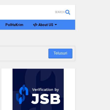
SEARCH
PolHuKrim
About US