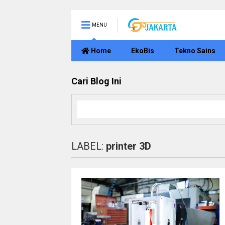
MENU
Home
EkoBis
Tekno Sains
Cari Blog Ini
LABEL:
printer 3D