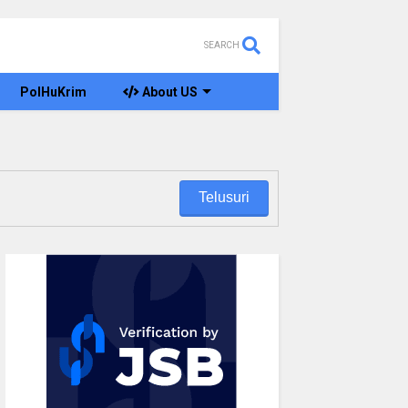
SEARCH
PolHuKrim
About US