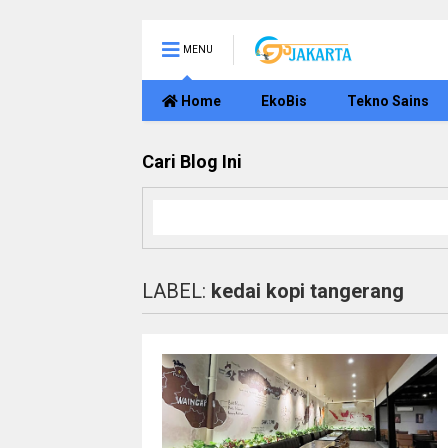
MENU
Home
EkoBis
Tekno Sains
Cari Blog Ini
LABEL:
kedai kopi tangerang