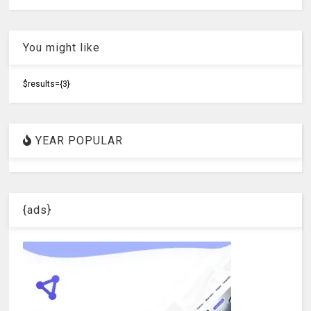
You might like
$results={3}
YEAR POPULAR
{ads}