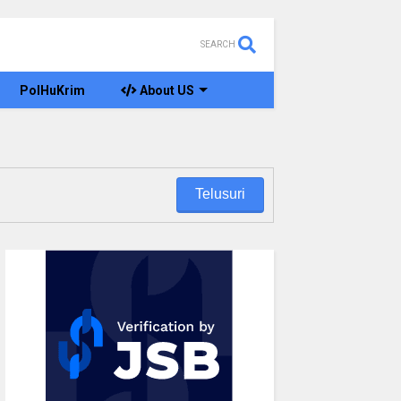
SEARCH
PolHuKrim
About US