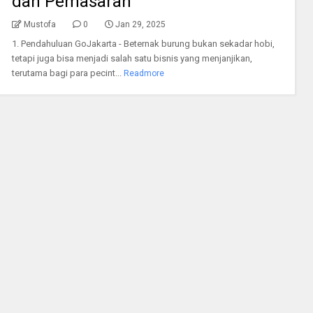
dan Pemasaran
Mustofa
0
Jan 29, 2025
1. Pendahuluan GoJakarta - Beternak burung bukan sekadar hobi,
tetapi juga bisa menjadi salah satu bisnis yang menjanjikan,
terutama bagi para pecint...
Readmore