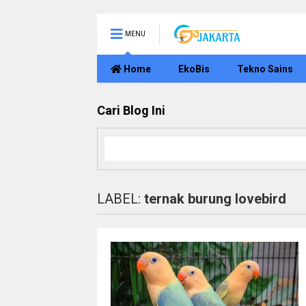
MENU
Home
EkoBis
Tekno Sains
Cari Blog Ini
LABEL:
ternak burung lovebird