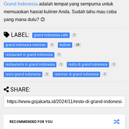
Grand Indonesia
adalah tempat yang sempurna untuk
memuaskan hasrat kuliner Anda. Sudah tahu mau coba
yang mana dulu? 😊
LABEL:
grand indonesia cafe
1
grand indonesia restoran
Kuliner
1
28
restaurant in grand indonesia
1
restaurants in grand indonesia
resto di grand indonesia
1
1
resto grand indonesia
restoran di grand indonesia
1
1
SHARE:
RECOMMENDED FOR YOU