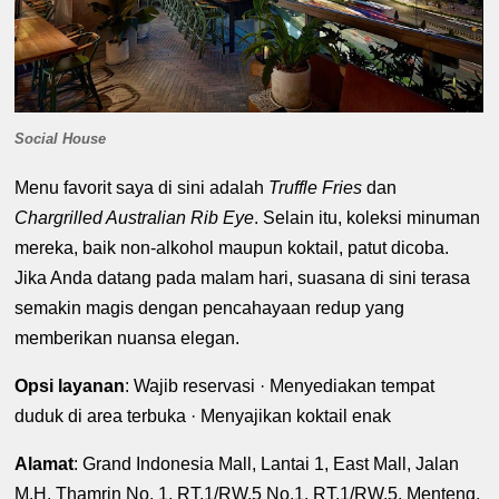
Social House
Menu favorit saya di sini adalah
Truffle Fries
dan
Chargrilled Australian Rib Eye
. Selain itu, koleksi minuman
mereka, baik non-alkohol maupun koktail, patut dicoba.
Jika Anda datang pada malam hari, suasana di sini terasa
semakin magis dengan pencahayaan redup yang
memberikan nuansa elegan.
Opsi layanan
: Wajib reservasi · Menyediakan tempat
duduk di area terbuka · Menyajikan koktail enak
Alamat
: Grand Indonesia Mall, Lantai 1, East Mall, Jalan
M.H. Thamrin No. 1, RT.1/RW.5 No.1, RT.1/RW.5, Menteng,