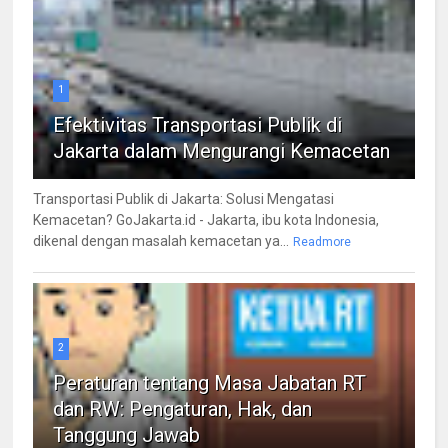
1
Efektivitas Transportasi Publik di
Jakarta dalam Mengurangi Kemacetan
Transportasi Publik di Jakarta: Solusi Mengatasi
Kemacetan? GoJakarta.id - Jakarta, ibu kota Indonesia,
dikenal dengan masalah kemacetan ya...
Readmore
2
Peraturan tentang Masa Jabatan RT
dan RW: Pengaturan, Hak, dan
Tanggung Jawab