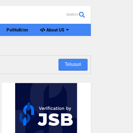
SEARCH
PolHuKrim
About US