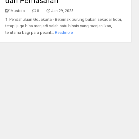
dan Pemasaran
Mustofa
0
Jan 29, 2025
1. Pendahuluan GoJakarta - Beternak burung bukan sekadar hobi,
tetapi juga bisa menjadi salah satu bisnis yang menjanjikan,
terutama bagi para pecint...
Readmore