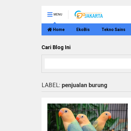
MENU
Home
EkoBis
Tekno Sains
Cari Blog Ini
LABEL:
penjualan burung