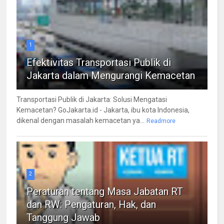
1
Efektivitas Transportasi Publik di
Jakarta dalam Mengurangi Kemacetan
Transportasi Publik di Jakarta: Solusi Mengatasi
Kemacetan? GoJakarta.id - Jakarta, ibu kota Indonesia,
dikenal dengan masalah kemacetan ya...
Readmore
2
Peraturan tentang Masa Jabatan RT
dan RW: Pengaturan, Hak, dan
Tanggung Jawab