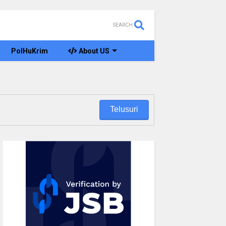
SEARCH
PolHuKrim
About US