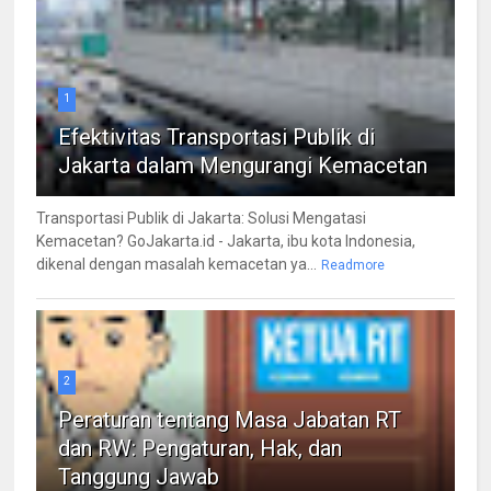
1
Efektivitas Transportasi Publik di
Jakarta dalam Mengurangi Kemacetan
Transportasi Publik di Jakarta: Solusi Mengatasi
Kemacetan? GoJakarta.id - Jakarta, ibu kota Indonesia,
dikenal dengan masalah kemacetan ya...
Readmore
2
Peraturan tentang Masa Jabatan RT
dan RW: Pengaturan, Hak, dan
Tanggung Jawab