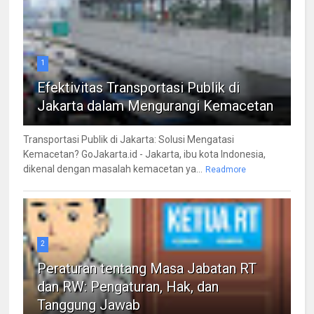
1
Efektivitas Transportasi Publik di
Jakarta dalam Mengurangi Kemacetan
Transportasi Publik di Jakarta: Solusi Mengatasi
Kemacetan? GoJakarta.id - Jakarta, ibu kota Indonesia,
dikenal dengan masalah kemacetan ya...
Readmore
2
Peraturan tentang Masa Jabatan RT
dan RW: Pengaturan, Hak, dan
Tanggung Jawab