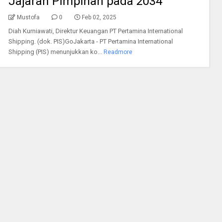
Jajaran Pimpinan pada 2034
Mustofa
0
Feb 02, 2025
Diah Kurniawati, Direktur Keuangan PT Pertamina International
Shipping. (dok. PIS)GoJakarta - PT Pertamina International
Shipping (PIS) menunjukkan ko...
Readmore