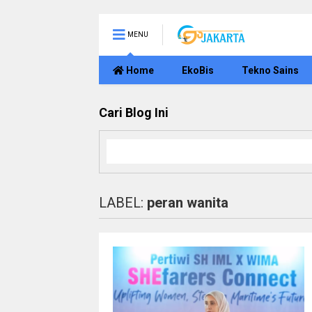
MENU
Home
EkoBis
Tekno Sains
Cari Blog Ini
LABEL:
peran wanita