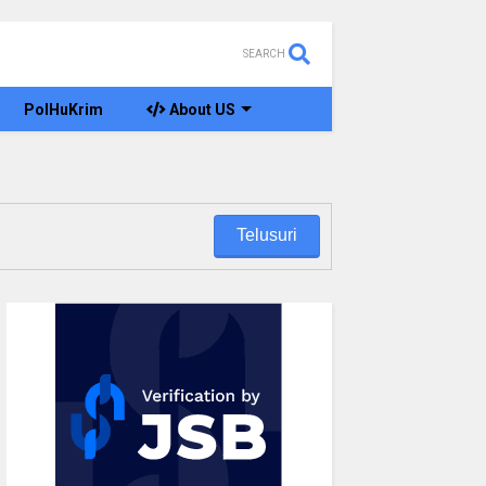
SEARCH
PolHuKrim
About US