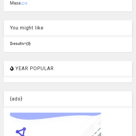
Masa
0
You might like
$results={3}
YEAR POPULAR
{ads}