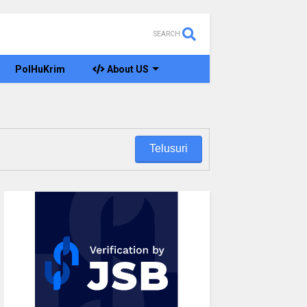
SEARCH
PolHuKrim
About US