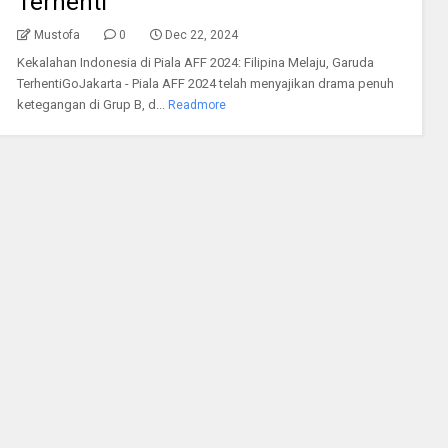
Terhenti
Mustofa
0
Dec 22, 2024
Kekalahan Indonesia di Piala AFF 2024: Filipina Melaju, Garuda
TerhentiGoJakarta - Piala AFF 2024 telah menyajikan drama penuh
ketegangan di Grup B, d...
Readmore