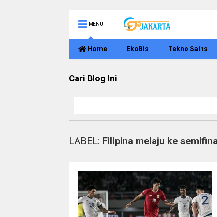
MENU
Home
EkoBis
Tekno Sains
Cari Blog Ini
LABEL:
Filipina melaju ke semifina