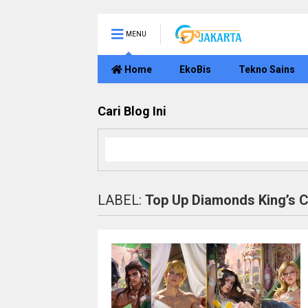
MENU
Home
EkoBis
Tekno Sains
Cari Blog Ini
LABEL:
Top Up Diamonds King’s 