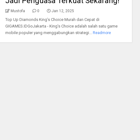
Jadi Penguasa Terkuat Sekarang!
Mustofa
0
Jan 12, 2025
Top Up Diamonds King’s Choice Murah dan Cepat di
GIGAMES.IDGoJakarta - King’s Choice adalah salah satu game
mobile populer yang menggabungkan strategi...
Readmore