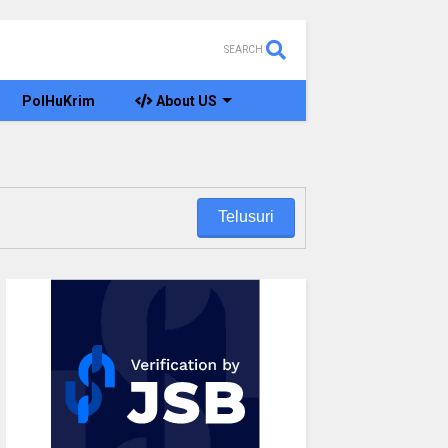
SEARCH
PolHuKrim
About US