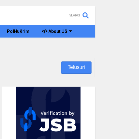
SEARCH
PolHuKrim
About US