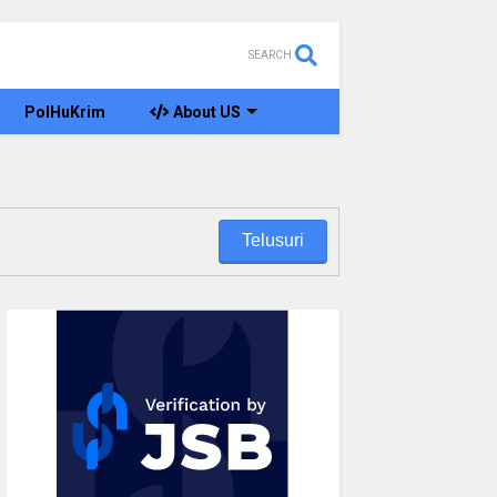
SEARCH
PolHuKrim
About US