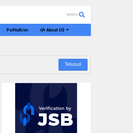
SEARCH
PolHuKrim
About US