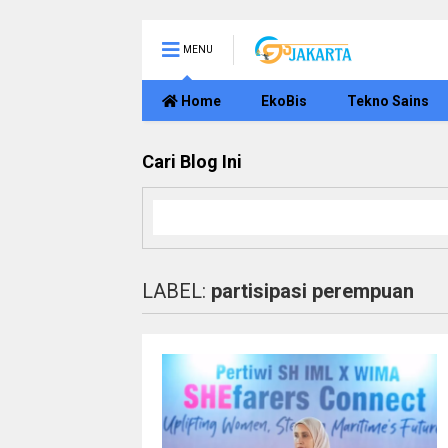
MENU
Home
EkoBis
Tekno Sains
Cari Blog Ini
LABEL:
partisipasi perempuan