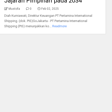
Jajaran Pimpinan pada 2034
Mustofa
0
Feb 02, 2025
Diah Kurniawati, Direktur Keuangan PT Pertamina International
Shipping. (dok. PIS)GoJakarta - PT Pertamina International
Shipping (PIS) menunjukkan ko...
Readmore