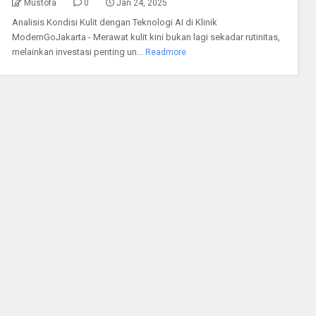
Mustofa
0
Jan 24, 2025
Analisis Kondisi Kulit dengan Teknologi AI di Klinik
ModernGoJakarta - Merawat kulit kini bukan lagi sekadar rutinitas,
melainkan investasi penting un...
Readmore