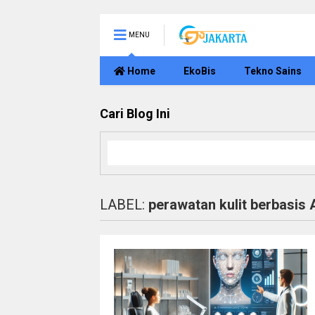
MENU
Home
EkoBis
Tekno Sains
Cari Blog Ini
LABEL:
perawatan kulit berbasis 