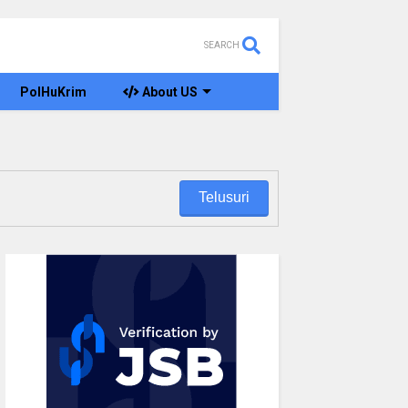
SEARCH
PolHuKrim
About US