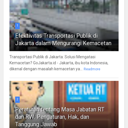
1
Efektivitas Transportasi Publik di
Jakarta dalam Mengurangi Kemacetan
Transportasi Publik di Jakarta: Solusi Mengatasi
Kemacetan? GoJakarta.id - Jakarta, ibu kota Indonesia,
dikenal dengan masalah kemacetan ya...
Readmore
2
Peraturan tentang Masa Jabatan RT
dan RW: Pengaturan, Hak, dan
Tanggung Jawab