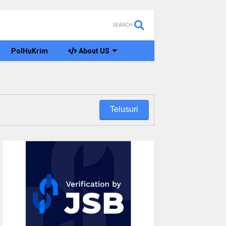
SEARCH
PolHuKrim
About US