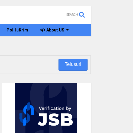
SEARCH
PolHuKrim
About US