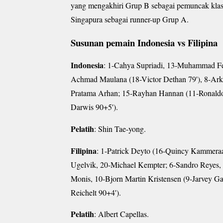
yang mengakhiri Grup B sebagai pemuncak klas
Singapura sebagai runner-up Grup A.
Susunan pemain Indonesia vs Filipina
Indonesia
: 1-Cahya Supriadi, 13-Muhammad Fe
Achmad Maulana (18-Victor Dethan 79'), 8-Arkh
Pratama Arhan; 15-Rayhan Hannan (11-Ronaldo 
Darwis 90+5').
Pelatih
: Shin Tae-yong.
Filipina
: 1-Patrick Deyto (16-Quincy Kammeraa
Ugelvik, 20-Michael Kempter; 6-Sandro Reyes, 5
Monis, 10-Bjorn Martin Kristensen (9-Jarvey Gay
Reichelt 90+4').
Pelatih
: Albert Capellas.