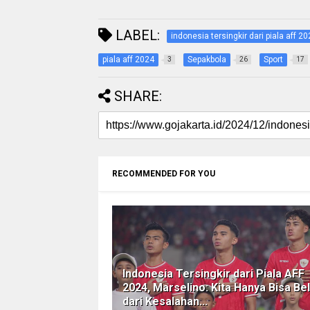
LABEL:
indonesia tersingkir dari piala aff 2
piala aff 2024
Sepakbola
Sport
3
26
17
SHARE:
RECOMMENDED FOR YOU
Indonesia Tersingkir dari Piala AFF
2024, Marselino: Kita Hanya Bisa Bel
dari Kesalahan...