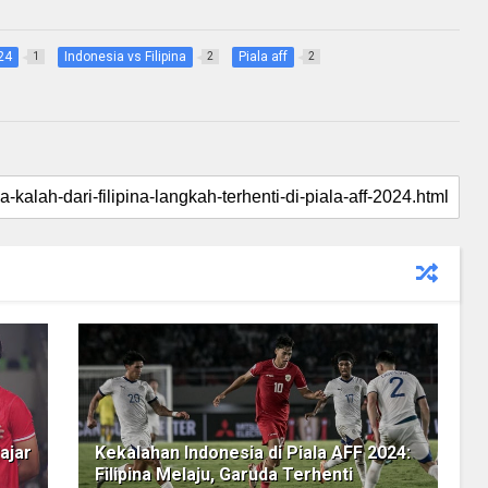
024
Indonesia vs Filipina
Piala aff
1
2
2
ajar
Kekalahan Indonesia di Piala AFF 2024:
Filipina Melaju, Garuda Terhenti