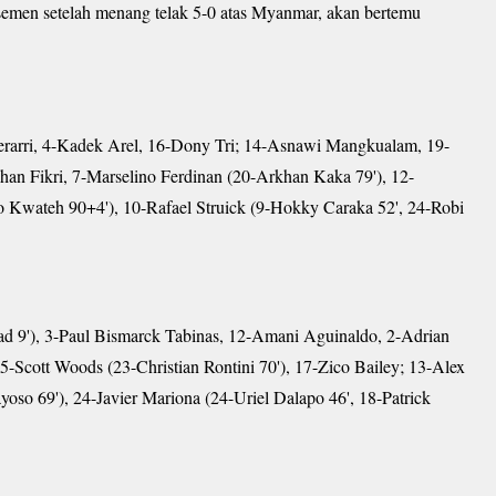
emen setelah menang telak 5-0 atas Myanmar, akan bertemu
rarri, 4-Kadek Arel, 16-Dony Tri; 14-Asnawi Mangkualam, 19-
an Fikri, 7-Marselino Ferdinan (20-Arkhan Kaka 79'), 12-
Kwateh 90+4'), 10-Rafael Struick (9-Hokky Caraka 52', 24-Robi
d 9'), 3-Paul Bismarck Tabinas, 12-Amani Aguinaldo, 2-Adrian
-Scott Woods (23-Christian Rontini 70'), 17-Zico Bailey; 13-Alex
oso 69'), 24-Javier Mariona (24-Uriel Dalapo 46', 18-Patrick