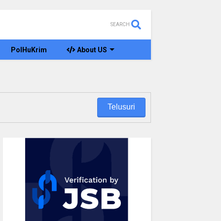
SEARCH
PolHuKrim
About US