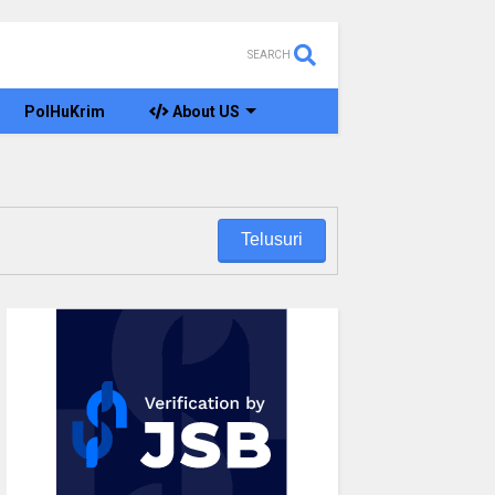
SEARCH
PolHuKrim
About US