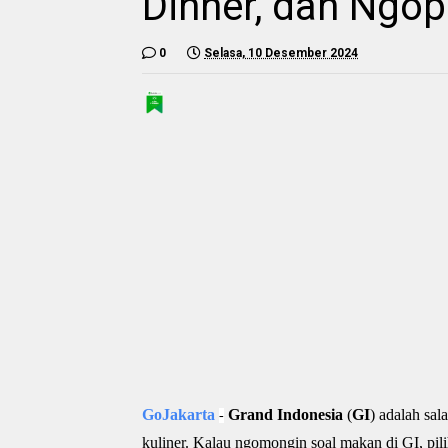
Dinner, dan Ngop
0
Selasa, 10 Desember 2024
GoJakarta
Grand Indonesia
(
GI
) adalah sal
-
kuliner. Kalau ngomongin soal makan di GI, pil