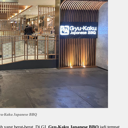
yu-Kaku Japanese BBQ
h yang berat-berat. Di GI,
Gyu-Kaku Japanese BBQ
jadi tempat