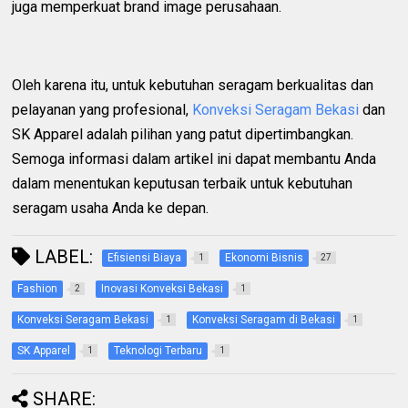
juga memperkuat brand image perusahaan.
Oleh karena itu, untuk kebutuhan seragam berkualitas dan
pelayanan yang profesional,
Konveksi Seragam Bekasi
dan
SK Apparel adalah pilihan yang patut dipertimbangkan.
Semoga informasi dalam artikel ini dapat membantu Anda
dalam menentukan keputusan terbaik untuk kebutuhan
seragam usaha Anda ke depan.
LABEL:
Efisiensi Biaya
Ekonomi Bisnis
1
27
Fashion
Inovasi Konveksi Bekasi
2
1
Konveksi Seragam Bekasi
Konveksi Seragam di Bekasi
1
1
SK Apparel
Teknologi Terbaru
1
1
SHARE: