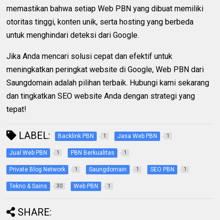
memastikan bahwa setiap Web PBN yang dibuat memiliki
otoritas tinggi, konten unik, serta hosting yang berbeda
untuk menghindari deteksi dari Google.
Jika Anda mencari solusi cepat dan efektif untuk
meningkatkan peringkat website di Google, Web PBN dari
Saungdomain adalah pilihan terbaik. Hubungi kami sekarang
dan tingkatkan SEO website Anda dengan strategi yang
tepat!
LABEL:
Backlink PBN
Jasa Web PBN
1
1
Jual Web PBN
PBN Berkualitas
1
1
Private Blog Network
Saungdomain
SEO PBN
1
1
1
Tekno & Sains
Web PBN
30
1
SHARE: